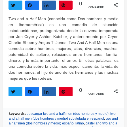
0
COMPARTIR
Twittear
Compartir
Compartir
Pin
Two and a Half Men (conocida como Dos hombres y medio
en Iberoamérica) es una comedia de situación
estadounidense, protagonizada desde la novena temporada
por Jon Cryer y Ashton Kutcher, y anteriormente por Cryer,
Charlie Sheen y Angus T. Jones. Two And A Half Men es una
comedia sobre hombres, mujeres, citas, divorcios, madres,
paternidad de soltero, relaciones entre hermanos, familia,
dinero; y lo más importante, el amor. En otras palabras, es
una comedia sobre la vida, más específicamente, la vida de
dos hermanos, el hijo de uno de los hermanos y las muchas
mujeres que les rodean.
0
COMPARTIR
Twittear
Compartir
Compartir
Pin
keywords:
descargar two and a half men (dos hombres y medio)
,
two
and a half men (dos hombres y medio) subtitulada en español
,
two and
a half men (dos hombres y medio) español latino
,
castellano two and a