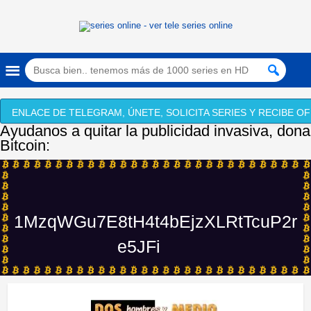
ENLACE DE TELEGRAM, ÚNETE, SOLICITA SERIES Y RECIBE OF
Ayudanos a quitar la publicidad invasiva, dona
Bitcoin:
1MzqWGu7E8tH4t4bEjzXLRtTcuP2r
e5JFi