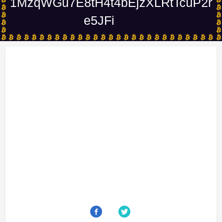
1MzqWGu7E8tH4t4bEjzXLRtTcuP2r
e5JFi