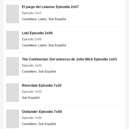
El juego del calamar Episodio 2x07
Unbreakable Kimmy Schmidt 3×01 HD Online
Episodio 2x07
Temporada 3 Episodio 1
Castellano
,
Latino
,
Sub Español
Unbreakable Kimmy Schmidt 2×13 HD Online
Temporada 2 Episodio 13
Loki Episodio 2x06
Episodio 2x06
Unbreakable Kimmy Schmidt 2×12 HD Online
Castellano
,
Latino
,
Sub Español
Temporada 2 Episodio 12
The Continental: Del universo de John Wick Episodio 1x03
Unbreakable Kimmy Schmidt 2×11 HD Online
Episodio 1x03
Temporada 2 Episodio 11
Castellano
,
Sub Español
Unbreakable Kimmy Schmidt 2×10 HD Online
Temporada 2 Episodio 10
Riverdale Episodio 7x20
Episodio 7x20
Unbreakable Kimmy Schmidt 2×09 HD Online
Sub Español
Temporada 2 Episodio 9
Unbreakable Kimmy Schmidt 2×08 HD Online
Outlander Episodio 7x08
Temporada 2 Episodio 8
Episodio 7x08
Castellano
,
Sub Español
Unbreakable Kimmy Schmidt 2×07 HD Online