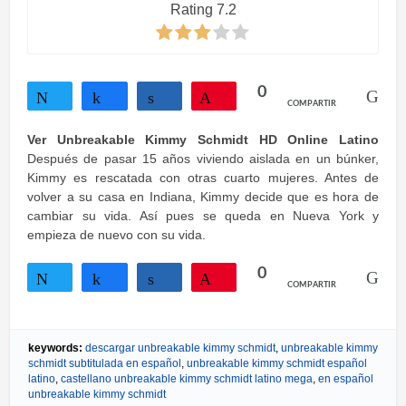
Rating 7.2
0
COMPARTIR
Twittear
Compartir
Compartir
Pin
Ver Unbreakable Kimmy Schmidt HD Online Latino
Después de pasar 15 años viviendo aislada en un búnker,
Kimmy es rescatada con otras cuarto mujeres. Antes de
volver a su casa en Indiana, Kimmy decide que es hora de
cambiar su vida. Así pues se queda en Nueva York y
empieza de nuevo con su vida.
0
COMPARTIR
Twittear
Compartir
Compartir
Pin
keywords:
descargar unbreakable kimmy schmidt
,
unbreakable kimmy
schmidt subtitulada en español
,
unbreakable kimmy schmidt español
latino
,
castellano unbreakable kimmy schmidt latino mega
,
en español
unbreakable kimmy schmidt