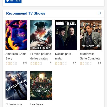
thin ice
Recommend TV Shows
American Crime
El reino perdido
Nacido para
Murderville
Story
de los piratas
matar
Serie Completa
7.5
8
7.5
5.2
El ilusionista
Las flores