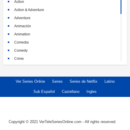
Action
Action & Adventure
Adventure
Animación
Animation
Comedia
Comedy
Crime
Crimen
Documental
Ver Series Online
Series
Series de Netflix
Latino
Documentary
Drama
Sub Español
Castellano
Ingles
Familia
Family
Fantasy
Copyright © 2021 VerTeleSeriesOnline.com - All rights reserved.
Historia