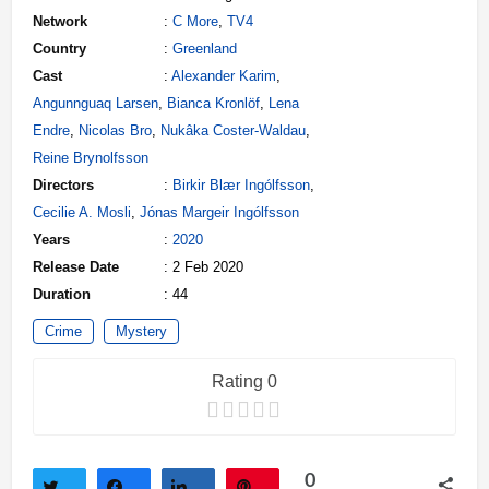
Network
:
C More
,
TV4
Country
:
Greenland
Cast
:
Alexander Karim
,
Angunnguaq Larsen
,
Bianca Kronlöf
,
Lena
Endre
,
Nicolas Bro
,
Nukâka Coster-Waldau
,
Reine Brynolfsson
Directors
:
Birkir Blær Ingólfsson
,
Cecilie A. Mosli
,
Jónas Margeir Ingólfsson
Years
:
2020
Release Date
: 2 Feb 2020
Duration
: 44
Crime
Mystery
Rating 0
0