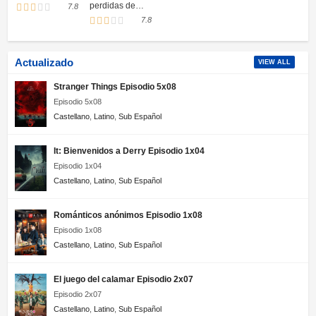
perdidas de
7.8
Alice Hart
7.8
Actualizado
VIEW ALL
Stranger Things Episodio 5x08
Episodio 5x08
Castellano
,
Latino
,
Sub Español
It: Bienvenidos a Derry Episodio 1x04
Episodio 1x04
Castellano
,
Latino
,
Sub Español
Románticos anónimos Episodio 1x08
Episodio 1x08
Castellano
,
Latino
,
Sub Español
El juego del calamar Episodio 2x07
Episodio 2x07
Castellano
,
Latino
,
Sub Español