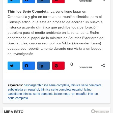
COMPARTIR
Twittear
Compartir
Compartir
Pin
Thin Ice Serie Completa
. La serie tiene lugar en
Groenlandia y gira en torno a una reunión climática para el
Consejo ártico, que está en proceso de acordar un nuevo e
histórico acuerdo climático que prohíbe toda perforación
petrolera para el medio ambiente en la zona. Lena Endre
desempeña el papel de la ministra de Asuntos Exteriores de
Suecia, Elsa, cuyo asesor político Viktor (Alexander Karim)
desaparece repentinamente durante una visita a un buque
de investigación.
0
COMPARTIR
Twittear
Compartir
Compartir
Pin
keywords:
descargar thin ice serie completa
,
thin ice serie completa
subtitulada en español
,
thin ice serie completa español latino
,
castellano thin ice serie completa latino mega
,
en español thin ice
serie completa