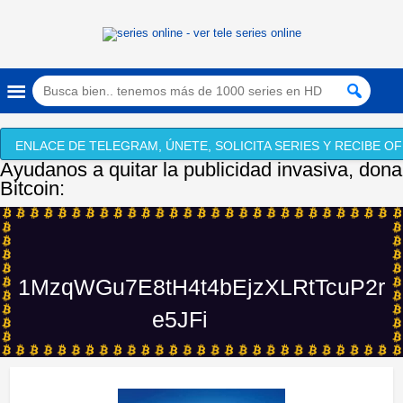
ENLACE DE TELEGRAM, ÚNETE, SOLICITA SERIES Y RECIBE OF
Ayudanos a quitar la publicidad invasiva, dona
Bitcoin:
1MzqWGu7E8tH4t4bEjzXLRtTcuP2r
e5JFi