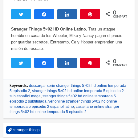
0
Twittear
Compartir
Compartir
Pin
COMPARTIR
Stranger Things 5×02 HD Online Latino.
Tras un ataque
horrible en casa de los Wheeler, Mike y Nancy pagan el precio
por guardar secretos. Entretanto, Ce y Hopper emprenden una
misión de rescate.
0
Twittear
Compartir
Compartir
Pin
COMPARTIR
keywords:
descargar serie stranger things 5×02 hd online temporada
5 episodio 2
,
stranger things 5×02 hd online temporada 5 episodio 2
sub español mega
,
stranger things 5×02 hd online temporada 5
episodio 2 subtitulada
,
ver online stranger things 5×02 hd online
temporada 5 episodio 2 español latino
,
castellano online stranger
things 5×02 hd online temporada 5 episodio 2
stranger things