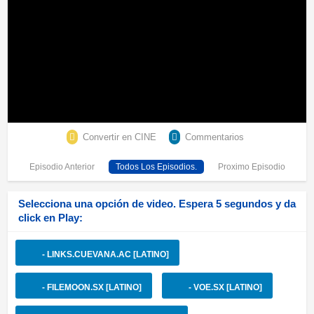
Convertir en CINE
Commentarios
Episodio Anterior
Todos Los Episodios.
Proximo Episodio
Selecciona una opción de video. Espera 5 segundos y da
click en Play:
- LINKS.CUEVANA.AC [LATINO]
- FILEMOON.SX [LATINO]
- VOE.SX [LATINO]