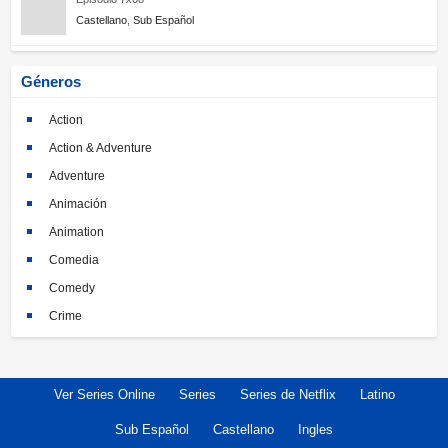
Castellano
,
Sub Español
Géneros
Action
Action & Adventure
Adventure
Animación
Animation
Comedia
Comedy
Crime
Crimen
Documental
Ver Series Online
Series
Series de Netflix
Latino
Documentary
Drama
Sub Español
Castellano
Ingles