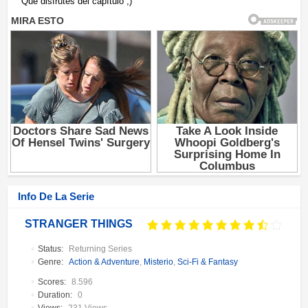
Que disfrutes del capítulo ;)
Info De La Serie
STRANGER THINGS
Status:
Returning Series
Genre:
Action & Adventure
,
Misterio
,
Sci-Fi & Fantasy
Scores:
8.596
Duration:
0
Views:
231 Views