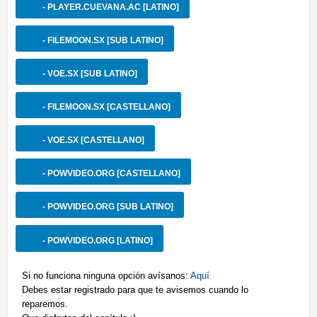
- PLAYER.CUEVANA.AC [LATINO]
- FILEMOON.SX [SUB LATINO]
- VOE.SX [SUB LATINO]
- FILEMOON.SX [CASTELLANO]
- VOE.SX [CASTELLANO]
- POWVIDEO.ORG [CASTELLANO]
- POWVIDEO.ORG [SUB LATINO]
- POWVIDEO.ORG [LATINO]
Si no funciona ninguna opción avísanos:
Aquí
Debes estar registrado para que te avisemos cuando lo
reparemos.