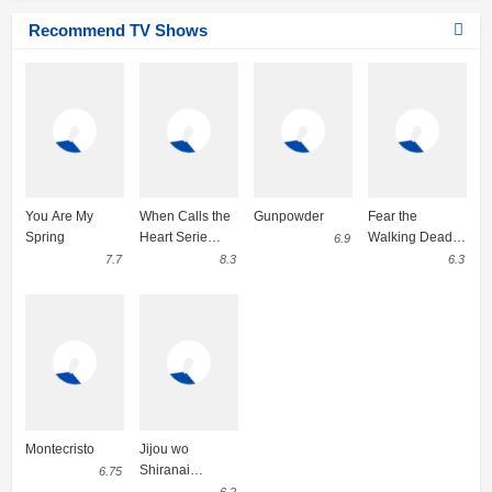
Recommend TV Shows
You Are My
When Calls the
Gunpowder
Fear the
Spring
Heart Serie
Walking Dead
6.9
Completa
Serie Completa
7.7
8.3
6.3
Online
Montecristo
Jijou wo
Shiranai
6.75
Tenkousei ga
6.2