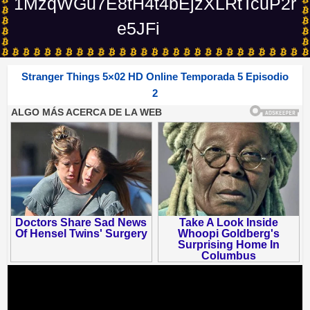
1MzqWGu7E8tH4t4bEjzXLRtTcuP2r
e5JFi
Stranger Things 5×02 HD Online Temporada 5 Episodio
2