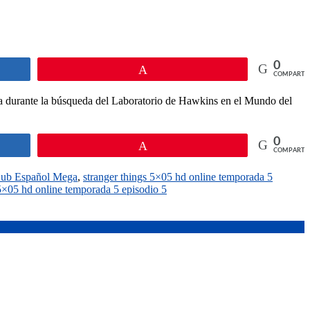
0
Pin
COMPARTI
lla durante la búsqueda del Laboratorio de Hawkins en el Mundo del
0
Pin
COMPARTI
 Sub Español Mega
,
stranger things 5×05 hd online temporada 5
 5×05 hd online temporada 5 episodio 5