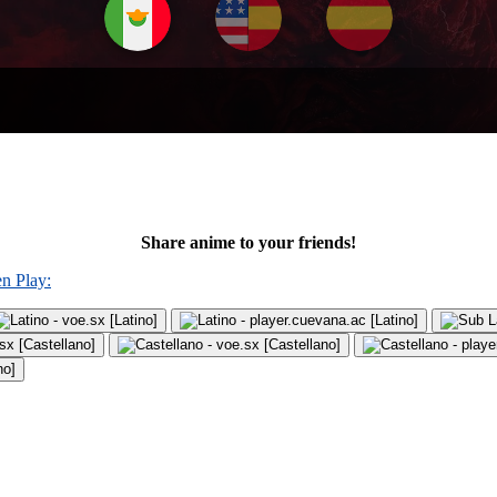
Share anime to your friends!
en Play:
- voe.sx [Latino]
- player.cuevana.ac [Latino]
sx [Castellano]
- voe.sx [Castellano]
- playe
no]