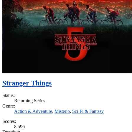
Stranger Things
Status:
Returning Series
Genre:
Action & Adventure
,
Misterio
,
Sci-Fi & Fantasy
Scores:
8.596
Duration: