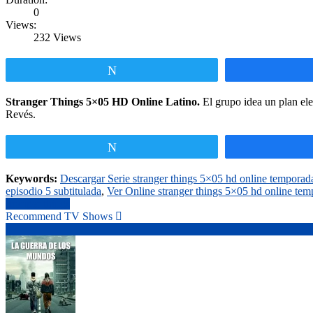
0
Views:
232 Views
Twittear
Stranger Things 5×05 HD Online Latino.
El grupo idea un plan ele
Revés.
Twittear
Keywords:
Descargar Serie stranger things 5×05 hd online temporad
episodio 5 subtitulada
,
Ver Online stranger things 5×05 hd online tem
stranger things
Recommend TV Shows