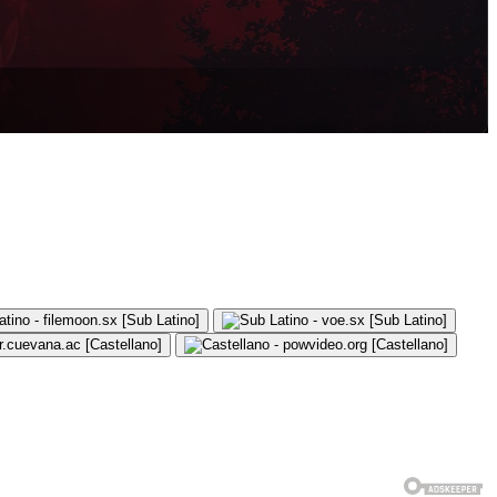
- filemoon.sx [Sub Latino]
- voe.sx [Sub Latino]
r.cuevana.ac [Castellano]
- powvideo.org [Castellano]