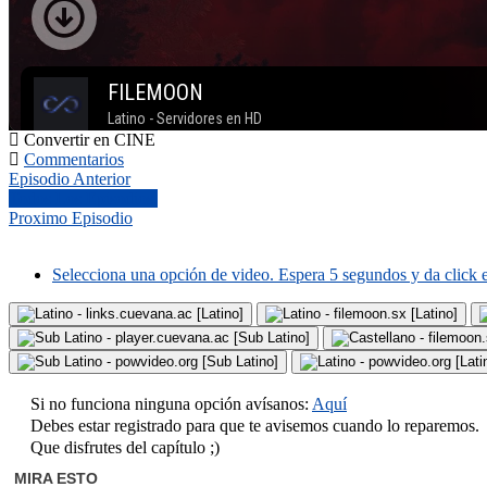
Convertir en CINE
Commentarios
Episodio Anterior
Todos Los Episodios.
Proximo Episodio
Selecciona una opción de video. Espera 5 segundos y da click 
- links.cuevana.ac [Latino]
- filemoon.sx [Latino]
- player.cuevana.ac [Sub Latino]
- filemoon.
- powvideo.org [Sub Latino]
- powvideo.org [Lati
Si no funciona ninguna opción avísanos:
Aquí
Debes estar registrado para que te avisemos cuando lo reparemos.
Que disfrutes del capítulo ;)