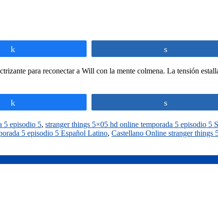
Compartir
Compartir
ctrizante para reconectar a Will con la mente colmena. La tensión esta
Compartir
Compartir
a 5 episodio 5
,
stranger things 5×05 hd online temporada 5 episodio 5
porada 5 episodio 5 Español Latino
,
Castellano Online stranger things