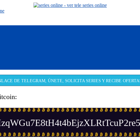
ine
NLACE DE TELEGRAM, ÚNETE, SOLICITA SERIES Y RECIBE OFERTAS
itcoin:
zqWGu7E8tH4t4bEjzXLRtTcuP2re5