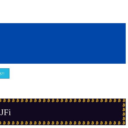
!!
JFi