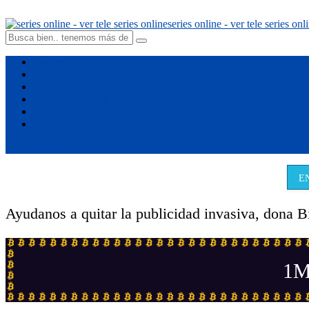
series online - ver tele series onl
Inicio
VerTeleFutbol
Series Mas Populares
Series De Netflix
Series de Disney+
Todas Las Series
Serie Aleatoria
E
Ayudanos a quitar la publicidad invasiva, dona B
1M