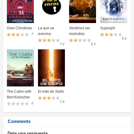
Over Christmas
La que se
Sentimos las
Supergirl
avecina
molestias
7
6.1
7.2
5.3
The Cabin with
El mito de Sísifo
Bert Kreischer
7.4
0
Comments
Deja una respuesta