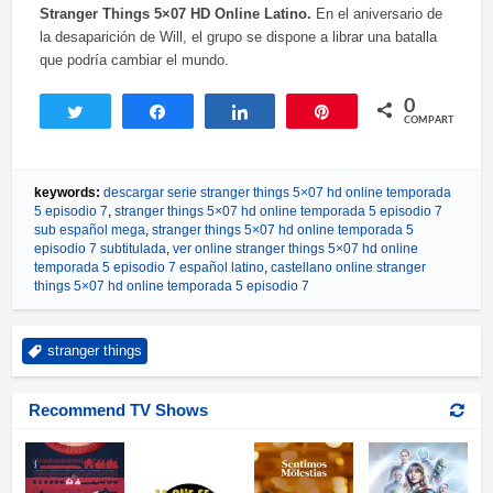
Stranger Things 5×07 HD Online Latino.
En el aniversario de
la desaparición de Will, el grupo se dispone a librar una batalla
que podría cambiar el mundo.
0
Twittear
Compartir
Compartir
Pin
COMPARTIR
keywords:
descargar serie stranger things 5×07 hd online temporada
5 episodio 7
,
stranger things 5×07 hd online temporada 5 episodio 7
sub español mega
,
stranger things 5×07 hd online temporada 5
episodio 7 subtitulada
,
ver online stranger things 5×07 hd online
temporada 5 episodio 7 español latino
,
castellano online stranger
things 5×07 hd online temporada 5 episodio 7
stranger things
Recommend TV Shows