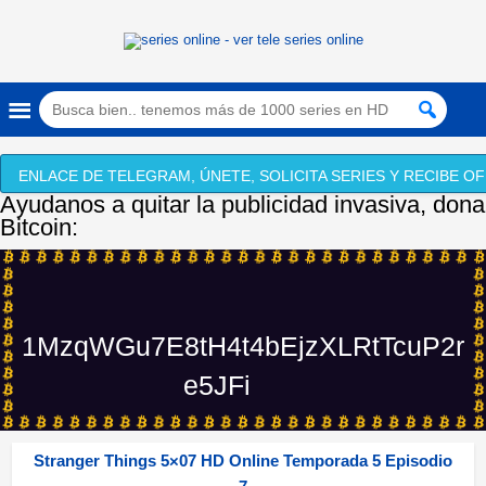
ENLACE DE TELEGRAM, ÚNETE, SOLICITA SERIES Y RECIBE OF
Ayudanos a quitar la publicidad invasiva, dona
Bitcoin:
1MzqWGu7E8tH4t4bEjzXLRtTcuP2r
e5JFi
Stranger Things 5×07 HD Online Temporada 5 Episodio