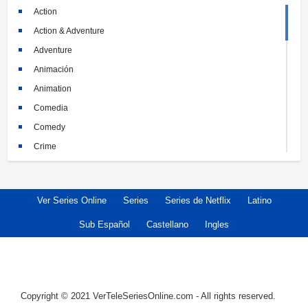
Action
Action & Adventure
Adventure
Animación
Animation
Comedia
Comedy
Crime
Crimen
Documental
Ver Series Online
Series
Series de Netflix
Latino
Documentary
Drama
Sub Español
Castellano
Ingles
Familia
Family
Fantasy
Copyright © 2021 VerTeleSeriesOnline.com - All rights reserved.
Historia