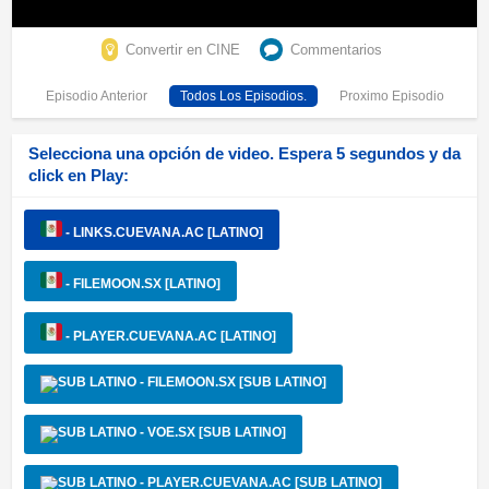
Convertir en CINE
Commentarios
Episodio Anterior
Todos Los Episodios.
Proximo Episodio
Selecciona una opción de video. Espera 5 segundos y da
click en Play:
- LINKS.CUEVANA.AC [LATINO]
- FILEMOON.SX [LATINO]
- PLAYER.CUEVANA.AC [LATINO]
- FILEMOON.SX [SUB LATINO]
- VOE.SX [SUB LATINO]
- PLAYER.CUEVANA.AC [SUB LATINO]