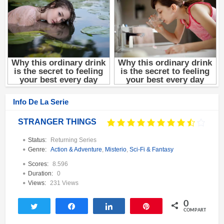
Info De La Serie
STRANGER THINGS
Status:
Returning Series
Genre:
Action & Adventure
,
Misterio
,
Sci-Fi & Fantasy
Scores:
8.596
Duration:
0
Views:
231 Views
0
Twittear
Compartir
Compartir
Pin
COMPARTIR