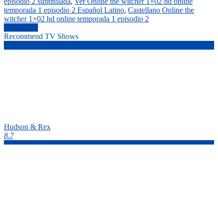
episodio 2 subtitulada
,
Ver Online the witcher 1×02 hd online
temporada 1 episodio 2 Español Latino
,
Castellano Online the
witcher 1×02 hd online temporada 1 episodio 2
the witcher
Recommend TV Shows
Hudson & Rex
8.7