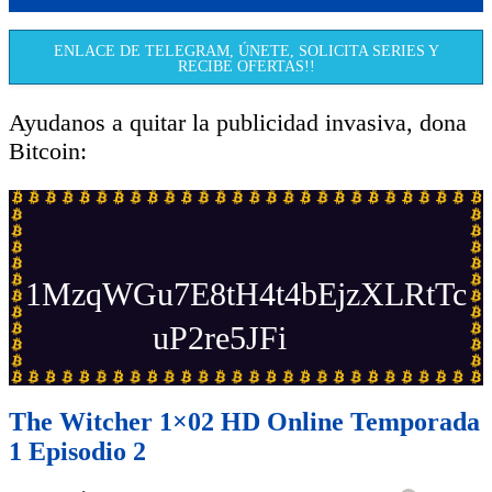
Serie Aleatoria
ENLACE DE TELEGRAM, ÚNETE, SOLICITA SERIES Y
RECIBE OFERTAS!!
Ayudanos a quitar la publicidad invasiva, dona
Bitcoin:
1MzqWGu7E8tH4t4bEjzXLRtTc
uP2re5JFi
The Witcher 1×02 HD Online Temporada
1 Episodio 2