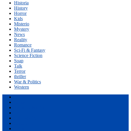
Historia
History
Horror
Kids
Misterio
Mystery
News
Reality
Romance
Sci-Fi & Fantasy
Science Fiction
Soap
Talk
Terror
thriller
War & Politics
Western
Ver Series Online
Series
Series de Netflix
Latino
Sub Español
Castellano
Ingles