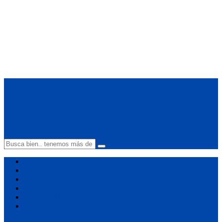
series
online - ver tele series online
Inicio
VerTeleFutbol
Series Mas Populares
Series De Netflix
Series de Disney+
Todas Las Series