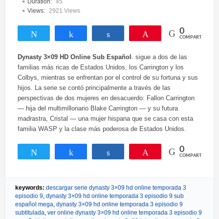
Duration:
45
Views:
2921 Views
0
Twittear
Compartir
Compartir
Pin
COMPARTIR
Dynasty 3×09 HD Online Sub Español
. sigue a dos de las
familias más ricas de Estados Unidos, los Carrington y los
Colbys, mientras se enfrentan por el control de su fortuna y sus
hijos. La serie se contó principalmente a través de las
perspectivas de dos mujeres en desacuerdo: Fallon Carrington
— hija del multimillonario Blake Carrington — y su futura
madrastra, Cristal — una mujer hispana que se casa con esta
familia WASP y la clase más poderosa de Estados Unidos.
0
Twittear
Compartir
Compartir
Pin
COMPARTIR
keywords:
descargar serie dynasty 3×09 hd online temporada 3
episodio 9
,
dynasty 3×09 hd online temporada 3 episodio 9 sub
español mega
,
dynasty 3×09 hd online temporada 3 episodio 9
subtitulada
,
ver online dynasty 3×09 hd online temporada 3 episodio 9