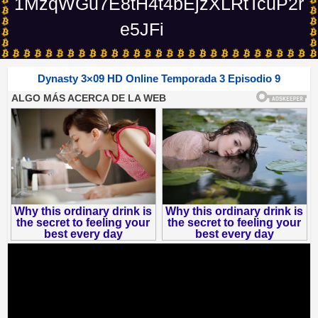
1MzqWGu7E8tH4t4bEjzXLRtTcuP2r
e5JFi
Dynasty 3×09 HD Online Temporada 3 Episodio 9