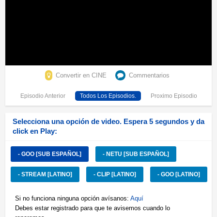
Convertir en CINE
Commentarios
Episodio Anterior
Todos Los Episodios.
Proximo Episodio
Selecciona una opción de video. Espera 5 segundos y da
click en Play:
- GOO [SUB ESPAÑOL]
- NETU [SUB ESPAÑOL]
- STREAM [LATINO]
- CLIP [LATINO]
- GOO [LATINO]
Si no funciona ninguna opción avísanos:
Aquí
Debes estar registrado para que te avisemos cuando lo