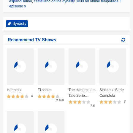
español latino
,
castellano online dynasty 3×09 hd online temporada 3
episodio 9
dynasty
Recommend TV Shows
Hannibal
El sastre
The Handmaid’s
Stateless Serie
Tale Serie
Completa
8
8.188
Completa
6
7.8
Online