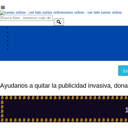
series online - ver tele series online
Inicio
VerTeleFutbol
Series Mas Populares
Series De Netflix
Series de Disney+
Todas Las Series
Serie Aleatoria
EN
Ayudanos a quitar la publicidad invasiva, dona
1