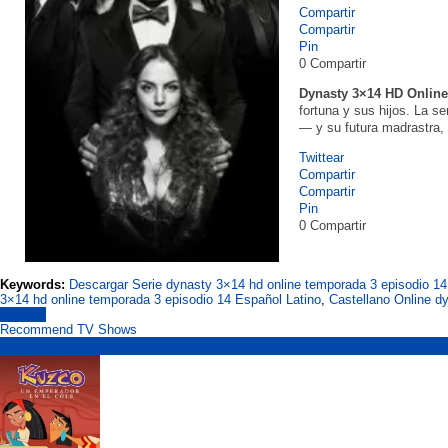
Compartir
Compartir
Pin
0
Compartir
Dynasty 3×14 HD Onlin
fortuna y sus hijos. La s
— y su futura madrastra,
Twittear
Compartir
Compartir
Pin
0
Compartir
Keywords:
Descargar Serie dynasty 3×14 hd online temporada 3 episodio 14
3×14 hd online temporada 3 episodio 14 Español Latino
,
Castellano Online d
dynasty
Recommend TV Shows