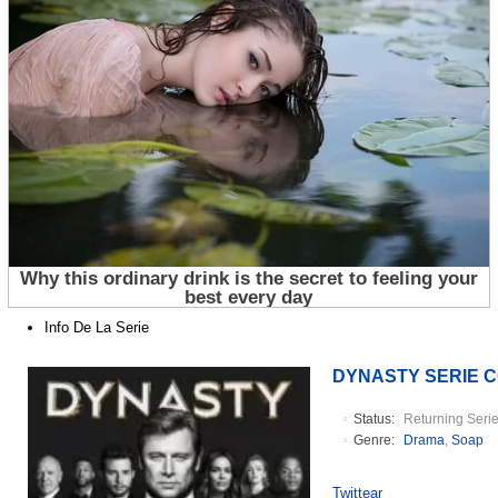
Info De La Serie
DYNASTY SERIE 
Status:
Returning Seri
Genre:
Drama
,
Soap
Twittear