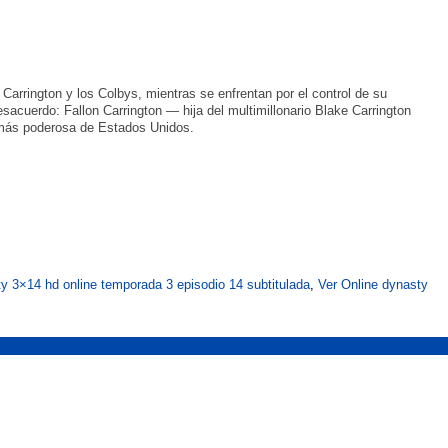
Carrington y los Colbys, mientras se enfrentan por el control de su
sacuerdo: Fallon Carrington — hija del multimillonario Blake Carrington
 más poderosa de Estados Unidos.
y 3×14 hd online temporada 3 episodio 14 subtitulada
,
Ver Online dynasty