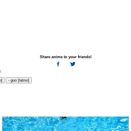
Share anime to your friends!
y:
o]
- goo [latino]