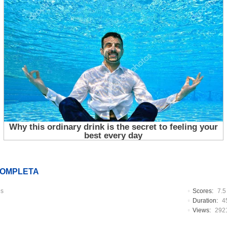
COMPLETA
es
Scores:
7.5
Duration:
4
Views:
292