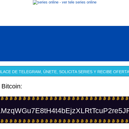
LACE DE TELEGRAM, ÚNETE, SOLICITA SERIES Y RECIBE OFERTA
 Bitcoin:
MzqWGu7E8tH4t4bEjzXLRtTcuP2re5J