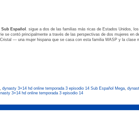
e Sub Español
. sigue a dos de las familias más ricas de Estados Unidos, los 
erie se contó principalmente a través de las perspectivas de dos mujeres en de
 Cristal — una mujer hispana que se casa con esta familia WASP y la clase
,
dynasty 3×14 hd online temporada 3 episodio 14 Sub Español Mega
,
dynast
ynasty 3×14 hd online temporada 3 episodio 14