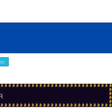
S!!
Fi