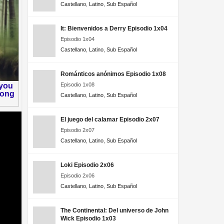
Castellano
,
Latino
,
Sub Español
It: Bienvenidos a Derry Episodio 1x04
Episodio 1x04
Castellano
,
Latino
,
Sub Español
Románticos anónimos Episodio 1x08
Episodio 1x08
Castellano
,
Latino
,
Sub Español
El juego del calamar Episodio 2x07
Episodio 2x07
Castellano
,
Latino
,
Sub Español
Loki Episodio 2x06
Episodio 2x06
Castellano
,
Latino
,
Sub Español
The Continental: Del universo de John
Wick Episodio 1x03