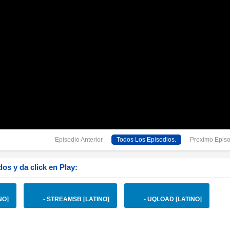
Episodio Anterior
Todos Los Episodios.
Proximo Episo
os y da click en Play:
NO]
- STREAMSB [LATINO]
- UQLOAD [LATINO]