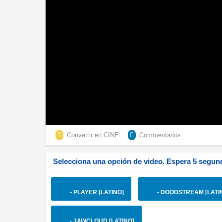
Convertir en CINE
Commentarios
Selecciona una opción de video. Espera 5 segund
- PLAYER [LATINO]
- DOODSTREAM [LATI
- JAWCLOUD [LATINO]