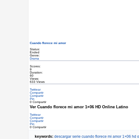
Cuando florece mi amor
Status:
Ended
Genre:
Drama
Scores:
9
Duration:
60
Views:
633 Views
Twittear
Compartir
Compartir
Pin
0
Compartir
Ver Cuando florece mi amor 1×06 HD Online Latino
Twittear
Compartir
Compartir
Pin
0
Compartir
keywords:
descargar serie cuando florece mi amor 1×06 hd 