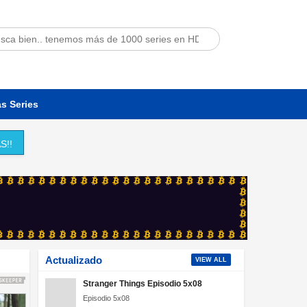
s Series
S!!
Actualizado
VIEW ALL
Stranger Things Episodio 5x08
Episodio 5x08