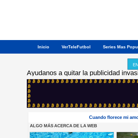
Inicio
VerTeleFutbol
Series Mas Popu
EN
Ayudanos a quitar la publicidad invas
Cuando florece mi amo