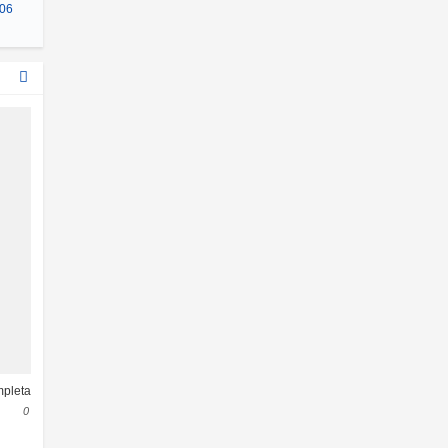
×06
mpleta
0