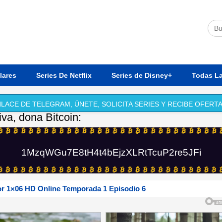
lares
Series De Netflix
Series de Disney+
Todas La
LACE DE TELEGRAM, ÚNETE, SOLICITA SERIES Y RECIBE OFERTA
iva, dona Bitcoin:
1MzqWGu7E8tH4t4bEjzXLRtTcuP2re5JFi
r 1×06 HD Online Temporada 1 Episodio 6