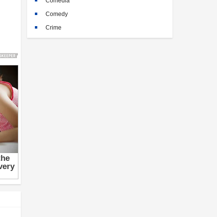
Comedia
Comedy
Crime
Crimen
Documental
Documentary
Drama
Familia
Family
Fantasy
Historia
History
Horror
Kids
Misterio
Mystery