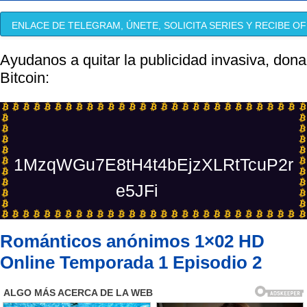
ENLACE DE TELEGRAM, ÚNETE, SOLICITA SERIES Y RECIBE OF
Ayudanos a quitar la publicidad invasiva, dona
Bitcoin:
1MzqWGu7E8tH4t4bEjzXLRtTcuP2r
e5JFi
Románticos anónimos 1×02 HD
Online Temporada 1 Episodio 2