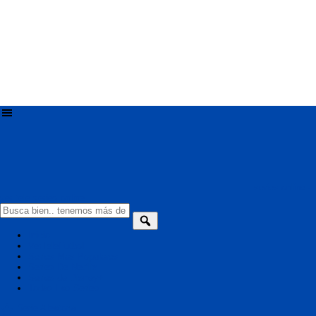
series online -
ver tele series online
Inicio
VerTeleFutbol
Series Mas Populares
Series De Netflix
Series de Disney+
Todas Las Series
Serie Aleatoria