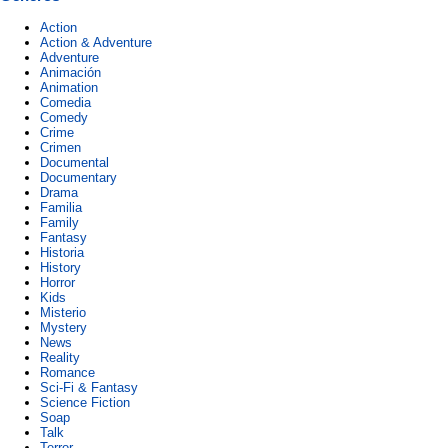
Action
Action & Adventure
Adventure
Animación
Animation
Comedia
Comedy
Crime
Crimen
Documental
Documentary
Drama
Familia
Family
Fantasy
Historia
History
Horror
Kids
Misterio
Mystery
News
Reality
Romance
Sci-Fi & Fantasy
Science Fiction
Soap
Talk
Terror