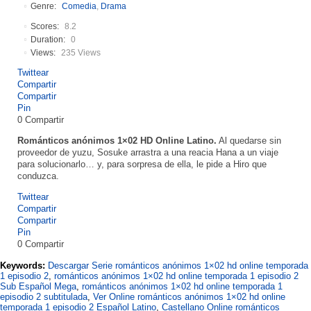
Genre:
Comedia
,
Drama
Scores:
8.2
Duration:
0
Views:
235 Views
Twittear
Compartir
Compartir
Pin
0
Compartir
Románticos anónimos 1×02 HD Online Latino.
Al quedarse sin
proveedor de yuzu, Sosuke arrastra a una reacia Hana a un viaje
para solucionarlo… y, para sorpresa de ella, le pide a Hiro que
conduzca.
Twittear
Compartir
Compartir
Pin
0
Compartir
Keywords:
Descargar Serie románticos anónimos 1×02 hd online temporada
1 episodio 2
,
románticos anónimos 1×02 hd online temporada 1 episodio 2
Sub Español Mega
,
románticos anónimos 1×02 hd online temporada 1
episodio 2 subtitulada
,
Ver Online románticos anónimos 1×02 hd online
temporada 1 episodio 2 Español Latino
,
Castellano Online románticos