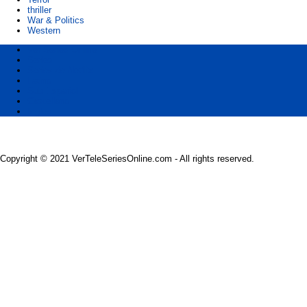
thriller
War & Politics
Western
Ver Series Online
Series
Series de Netflix
Latino
Sub Español
Castellano
Ingles
Copyright © 2021 VerTeleSeriesOnline.com - All rights reserved.