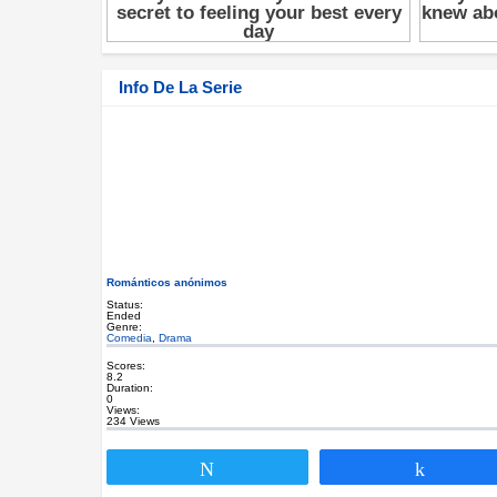
Info De La Serie
Románticos anónimos
Status:
Ended
Genre:
Comedia
,
Drama
Scores:
8.2
Duration:
0
Views:
234 Views
Twittear
Compar