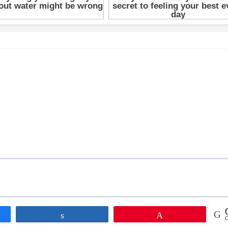
tir
Compartir
Pin
C