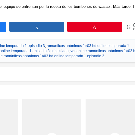
l equipo se enfrentan por la receta de los bombones de wasabi. Más tarde, 
tir
Compartir
Pin
C
ine temporada 1 episodio 3
,
románticos anónimos 1×03 hd online temporada 1
nline temporada 1 episodio 3 subtitulada
,
ver online románticos anónimos 1×03 
ine románticos anónimos 1×03 hd online temporada 1 episodio 3