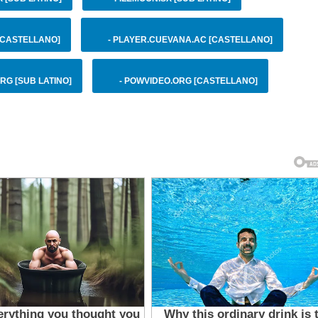
 [CASTELLANO]
- PLAYER.CUEVANA.AC [CASTELLANO]
RG [SUB LATINO]
- POWVIDEO.ORG [CASTELLANO]