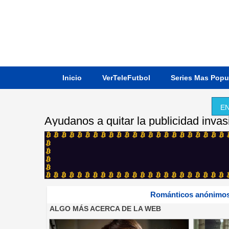
Inicio
VerTeleFutbol
Series Mas Popu
EN
Ayudanos a quitar la publicidad invas
Románticos anónimos