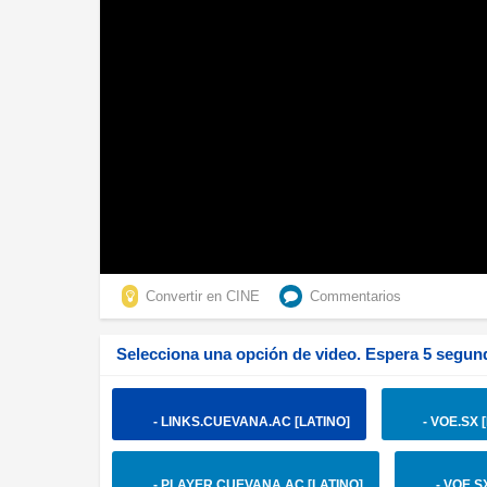
Convertir en CINE
Commentarios
Selecciona una opción de video. Espera 5 segund
- LINKS.CUEVANA.AC [LATINO]
- VOE.SX 
- PLAYER.CUEVANA.AC [LATINO]
- VOE.S