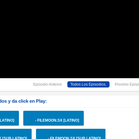
Episodio Anterior
Todos Los Episodios.
Proximo Episo
os y da click en Play:
[LATINO]
- FILEMOON.SX [LATINO]
X [SUB LATINO]
- FILEMOON.SX [SUB LATINO]