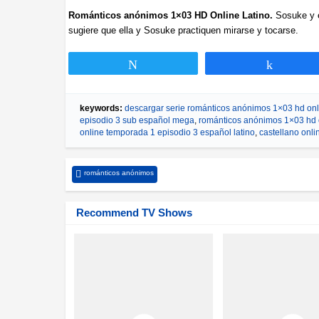
Románticos anónimos 1×03 HD Online Latino.
Sosuke y e
sugiere que ella y Sosuke practiquen mirarse y tocarse.
Twittear
Compar
keywords:
descargar serie románticos anónimos 1×03 hd onl
episodio 3 sub español mega
,
románticos anónimos 1×03 hd o
online temporada 1 episodio 3 español latino
,
castellano onl
románticos anónimos
Recommend TV Shows