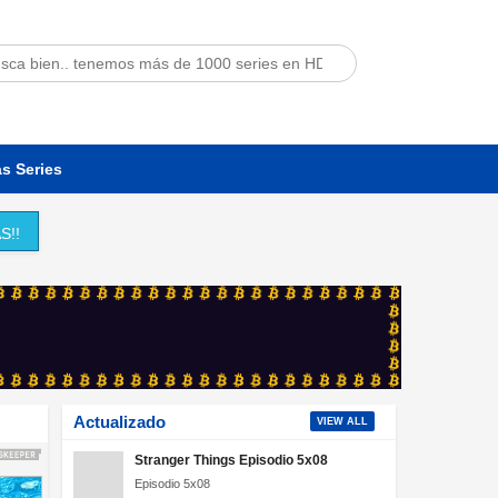
s Series
S!!
Actualizado
VIEW ALL
Stranger Things Episodio 5x08
Episodio 5x08