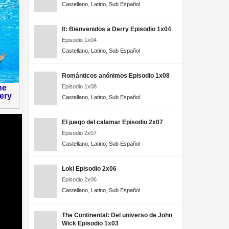
Castellano
,
Latino
,
Sub Español
It: Bienvenidos a Derry Episodio 1x04
Episodio 1x04
Castellano
,
Latino
,
Sub Español
Románticos anónimos Episodio 1x08
Episodio 1x08
Castellano
,
Latino
,
Sub Español
El juego del calamar Episodio 2x07
Episodio 2x07
Castellano
,
Latino
,
Sub Español
Loki Episodio 2x06
Episodio 2x06
Castellano
,
Latino
,
Sub Español
The Continental: Del universo de John
Wick Episodio 1x03