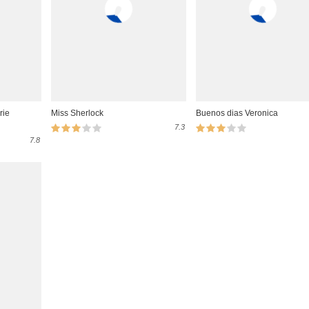
rie
Miss Sherlock
Buenos dias Veronica
7.3
7.8