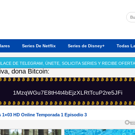
lares
Series De Netflix
Series de Disney+
Todas La
LACE DE TELEGRAM, ÚNETE, SOLICITA SERIES Y RECIBE OFERTA
iva, dona Bitcoin:
1MzqWGu7E8tH4t4bEjzXLRtTcuP2re5JFi
 1×03 HD Online Temporada 1 Episodio 3