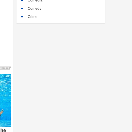
Comedia
Comedy
Crime
Crimen
Documental
Documentary
Drama
Familia
Family
Fantasy
Historia
History
Horror
Kids
Misterio
Mystery