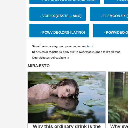
- VOE.SX [CASTELLANO]
- FILEMOON.SX
- POWVIDEO.ORG [LATINO]
- POWVIDEO.O
Si no funciona ninguna opción avísanos:
Aquí
Debes estar registrado para que te avisemos cuando lo reparemos.
Que disfrutes del capítulo ;)