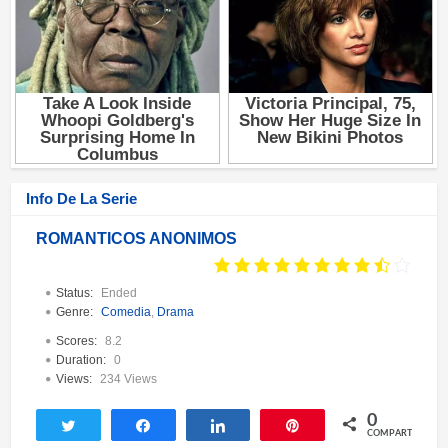
Info De La Serie
ROMÁNTICOS ANÓNIMOS
Status:
Ended
Genre:
Comedia
,
Drama
Scores:
8.2
Duration:
0
Views:
234 Views
0
Twittear
Compartir
Compartir
Pin
COMPARTIR