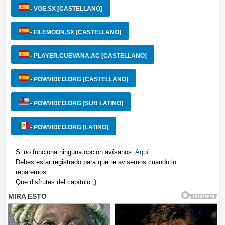
- VOE.SX [CASTELLANO]
- FILEMOON.SX [CASTELLANO]
- PLAYER.CUEVANA.AC [CASTELLANO]
- POWVIDEO.ORG [CASTELLANO]
- POWVIDEO.ORG [SUB LATINO]
- POWVIDEO.ORG [LATINO]
Si no funciona ninguna opción avísanos:
Aquí
Debes estar registrado para que te avisemos cuando lo
reparemos.
Que disfrutes del capítulo ;)