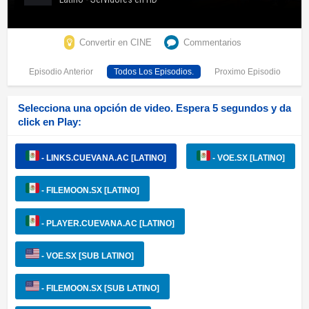
Convertir en CINE
Commentarios
Episodio Anterior
Todos Los Episodios.
Proximo Episodio
Selecciona una opción de video. Espera 5 segundos y da
click en Play:
- LINKS.CUEVANA.AC [LATINO]
- VOE.SX [LATINO]
- FILEMOON.SX [LATINO]
- PLAYER.CUEVANA.AC [LATINO]
- VOE.SX [SUB LATINO]
- FILEMOON.SX [SUB LATINO]