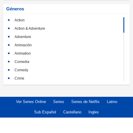
Géneros
Action
Action & Adventure
Adventure
Animación
Animation
Comedia
Comedy
Crime
Crimen
Documental
Ver Series Online
Series
Series de Netflix
Latino
Documentary
Drama
Sub Español
Castellano
Ingles
Familia
Family