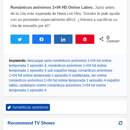
Románticos anónimos 1×04 HD Online Latino.
Justo antes
de la cita más esperada de Hana con Hiro, Sosuke le pide ayuda
con un proveedor especialmente difícil. ¿Volverá a sacrificar su
cita de ensueño por él?
0
Twittear
Compartir
Compartir
Pin
COMPARTIR
keywords:
descargar serie románticos anónimos 1×04 hd online
temporada 1 episodio 4
,
románticos anónimos 1×04 hd online
temporada 1 episodio 4 sub español mega
,
románticos anónimos
1×04 hd online temporada 1 episodio 4 subtitulada
,
ver online
románticos anónimos 1×04 hd online temporada 1 episodio 4 español
latino
,
castellano online románticos anónimos 1×04 hd online
temporada 1 episodio 4
románticos anónimos
Recommend TV Shows