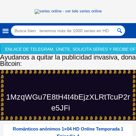
ENLACE DE TELEGRAM, ÚNETE, SOLICITA SERIES Y RECIBE OF
Ayudanos a quitar la publicidad invasiva, dona
Bitcoin:
1MzqWGu7E8tH4t4bEjzXLRtTcuP2r
e5JFi
Románticos anónimos 1×04 HD Online Temporada 1