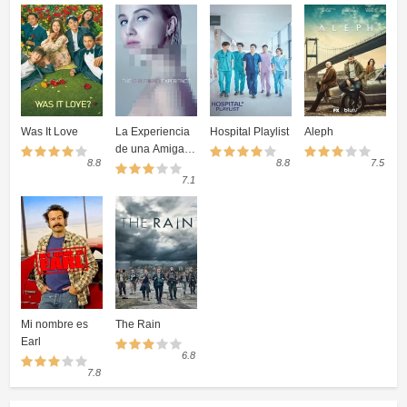
Was It Love
La Experiencia
Hospital Playlist
Aleph
de una Amiga
8.8
8.8
7.5
(The Girlfriend
7.1
Experience)
Mi nombre es
The Rain
Earl
6.8
7.8