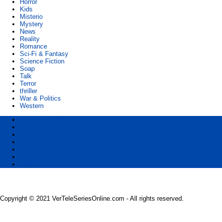
Horror
Kids
Misterio
Mystery
News
Reality
Romance
Sci-Fi & Fantasy
Science Fiction
Soap
Talk
Terror
thriller
War & Politics
Western
Ver Series Online
Series
Series de Netflix
Latino
Sub Español
Castellano
Ingles
Copyright © 2021 VerTeleSeriesOnline.com - All rights reserved.