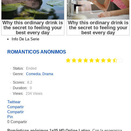
Info De La Serie
ROMÁNTICOS ANÓNIMOS
Status:
Ended
Genre:
Comedia
,
Drama
Scores:
8.2
Duration:
0
Views:
234 Views
Twittear
Compartir
Compartir
Pin
0
Compartir
Románticos anónimos 1×05 HD Online Latino.
Con la esperanza