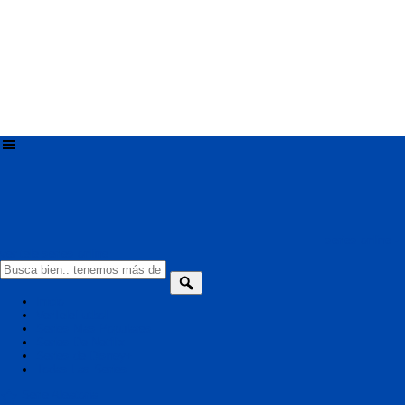
series online -
ver tele series online
Inicio
VerTeleFutbol
Series Mas Populares
Series De Netflix
Series de Disney+
Todas Las Series
Serie Aleatoria