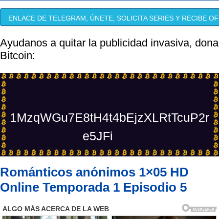
ENLACE DE TELEGRAM, ÚNETE, SOLICITA SERIES Y RECIBE OF
Ayudanos a quitar la publicidad invasiva, dona
Bitcoin:
1MzqWGu7E8tH4t4bEjzXLRtTcuP2r
e5JFi
Románticos anónimos 1×05 HD
Online Temporada 1 Episodio 5