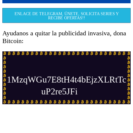
Serie Aleatoria
ENLACE DE TELEGRAM, ÚNETE, SOLICITA SERIES Y
RECIBE OFERTAS!!
Ayudanos a quitar la publicidad invasiva, dona
Bitcoin:
1MzqWGu7E8tH4t4bEjzXLRtTc
uP2re5JFi