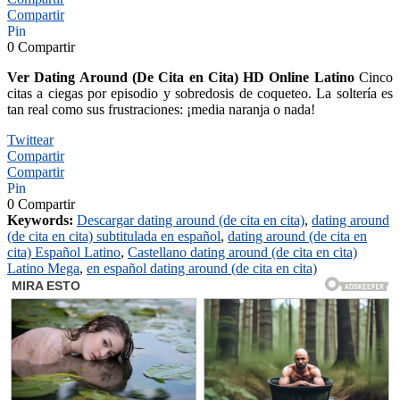
Compartir
Pin
0
Compartir
Ver Dating Around (De Cita en Cita) HD Online Latino
Cinco
citas a ciegas por episodio y sobredosis de coqueteo. La soltería es
tan real como sus frustraciones: ¡media naranja o nada!
Twittear
Compartir
Compartir
Pin
0
Compartir
Keywords:
Descargar dating around (de cita en cita)
,
dating around
(de cita en cita) subtitulada en español
,
dating around (de cita en
cita) Español Latino
,
Castellano dating around (de cita en cita)
Latino Mega
,
en español dating around (de cita en cita)