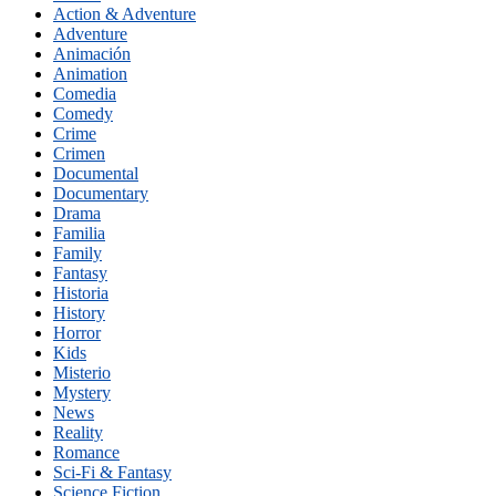
Action & Adventure
Adventure
Animación
Animation
Comedia
Comedy
Crime
Crimen
Documental
Documentary
Drama
Familia
Family
Fantasy
Historia
History
Horror
Kids
Misterio
Mystery
News
Reality
Romance
Sci-Fi & Fantasy
Science Fiction