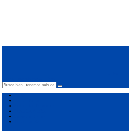
series
online - ver tele series online
Inicio
VerTeleFutbol
Series Mas Populares
Series De Netflix
Series de Disney+
Todas Las Series