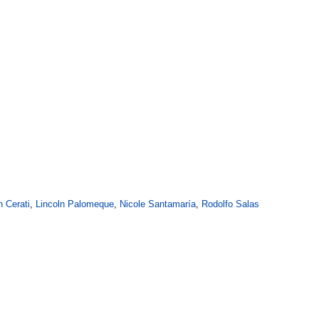
n Cerati
,
Lincoln Palomeque
,
Nicole Santamaría
,
Rodolfo Salas