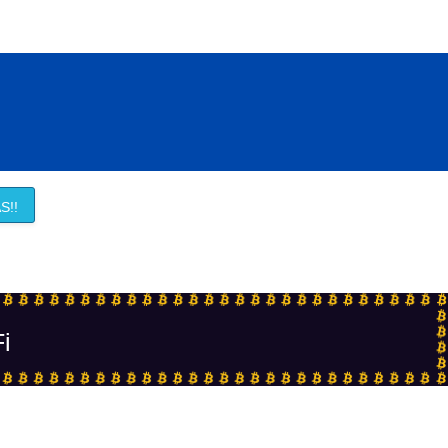
S!!
Fi