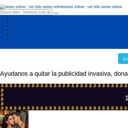
series online - ver tele series online
Inicio
VerTeleFutbol
Series Mas Populares
Series De Netflix
Series de Disney+
Todas Las Series
Serie Aleatoria
EN
Ayudanos a quitar la publicidad invasiva, dona
1