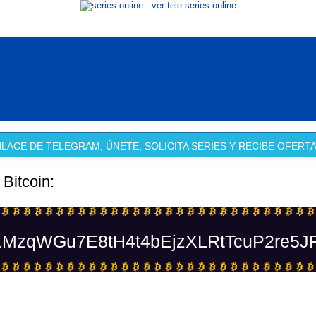
LACE DE TELEGRAM, ÚNETE, SOLICITA SERIES Y RECIBE OFERTA
 Bitcoin:
MzqWGu7E8tH4t4bEjzXLRtTcuP2re5J