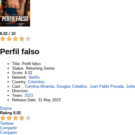
8.02
/
10
Perfil falso
Title
: Perfil falso
Status
: Returning Series
Score
: 8.02
Network
:
Netflix
Country
:
Colombia
Cast
:
,
Carolina Miranda
,
Douglas Ceballos
,
Juan Pablo Posada
,
Juliá
Directors
:
Years
:
2023
Release Date
: 31 May 2023
Drama
Rating 8.02
Twittear
Compartir
Compartir