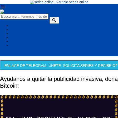
series online - ver tele series online
Inicio
VerTeleFutbol
Series Mas Populares
Series De Netflix
Series de Disney+
Todas Las Series
Serie Aleatoria
ENLACE DE TELEGRAM, ÚNETE, SOLICITA SERIES Y RECIBE OF
Ayudanos a quitar la publicidad invasiva, dona
Bitcoin: