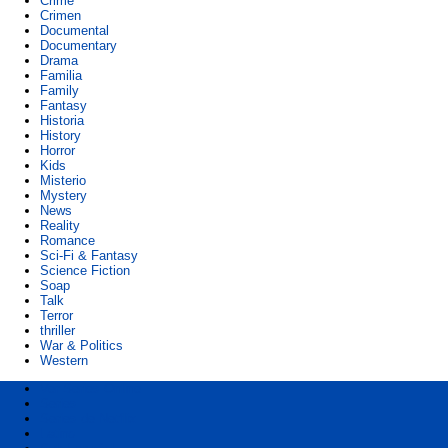
Crime
Crimen
Documental
Documentary
Drama
Familia
Family
Fantasy
Historia
History
Horror
Kids
Misterio
Mystery
News
Reality
Romance
Sci-Fi & Fantasy
Science Fiction
Soap
Talk
Terror
thriller
War & Politics
Western
Ver Series Online
Series
Series de Netflix
Latino