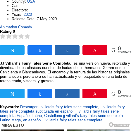
Country
:
USA
Cast
:
Directors
:
Years
:
2020
Release Date
: 7 May 2020
Animation
Comedy
Rating 0
0
Twittear
Compartir
Compartir
Pin
COMPART
JJ Villard’s Fairy Tales Serie Completa
. es una versión nueva, retorcida y
divertida de los clásicos cuentos de hadas de los hermanos Grimm como
Cenicienta y Blancanieves. El encanto y la ternura de las historias originales
permanecen, pero ahora se han actualizado y empaquetado en una bola de
rareza cruda, visceral y grosera.
0
Twittear
Compartir
Compartir
Pin
COMPART
Keywords:
Descargar jj villard’s fairy tales serie completa
,
jj villard’s fairy
tales serie completa subtitulada en español
,
jj villard’s fairy tales serie
completa Español Latino
,
Castellano jj villard’s fairy tales serie completa
Latino Mega
,
en español jj villard’s fairy tales serie completa