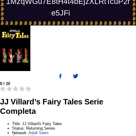
1MzqWGu7E8tH4t4bEjzXLRtTcuP2r
e5JFi
0
/
10
JJ Villard’s Fairy Tales Serie
Completa
Title
: JJ Villard's Fairy Tales
Status
: Returning Series
Network
:
Adult Swim