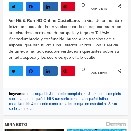
0
COMPARTIR
Twittear
Compartir
Compartir
Pin
Ver Hit & Run HD Online Castellano.
La vida de un hombre
felizmente casado da un vuelco cuando su esposa muere en
un misterioso accidente de atropello y fuga en Tel Aviv.
Apesadumbrado y confundido, busca a los asesinos de su
esposa, que han huido a los Estados Unidos. Con la ayuda
de un ex amante, descubre verdades inquietantes sobre su
amada esposa y los secretos que ella le ocultó.
0
COMPARTIR
Twittear
Compartir
Compartir
Pin
keywords:
descargar hit & run serie completa
,
hit & run serie completa
subtitulada en español
,
hit & run serie completa español latino
,
castellano hit & run serie completa latino mega
,
en español hit & run
serie completa