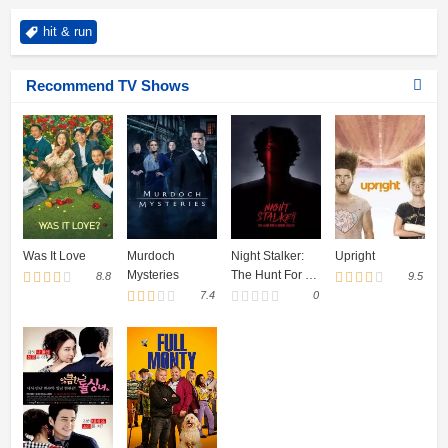
hit & run
Recommend TV Shows
Was It Love
Murdoch
Night Stalker:
Upright
Mysteries
The Hunt For a
8.8
9.5
Serial Killer
7.4
0