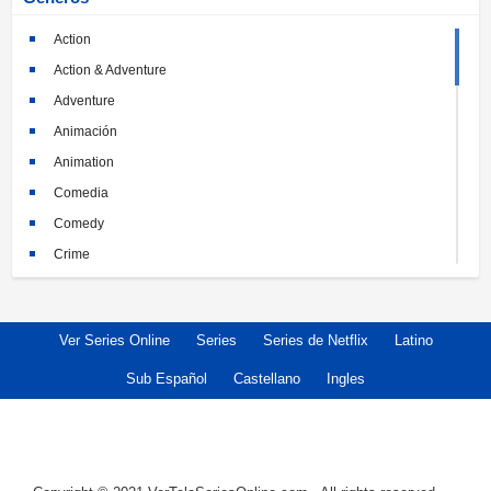
Action
Action & Adventure
Adventure
Animación
Animation
Comedia
Comedy
Crime
Crimen
Documental
Ver Series Online
Series
Series de Netflix
Latino
Documentary
Drama
Sub Español
Castellano
Ingles
Familia
Family
Fantasy