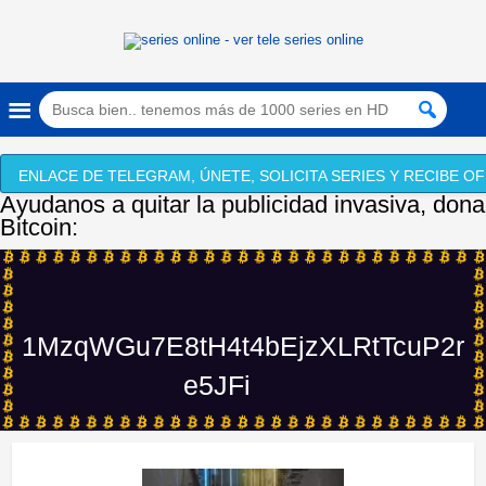
ENLACE DE TELEGRAM, ÚNETE, SOLICITA SERIES Y RECIBE OF
Ayudanos a quitar la publicidad invasiva, dona
Bitcoin:
1MzqWGu7E8tH4t4bEjzXLRtTcuP2r
e5JFi