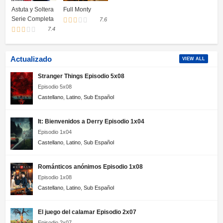
Astuta y Soltera
Full Monty
Serie Completa
7.6
7.4
Actualizado
VIEW ALL
Stranger Things Episodio 5x08
Episodio 5x08
Castellano
,
Latino
,
Sub Español
It: Bienvenidos a Derry Episodio 1x04
Episodio 1x04
Castellano
,
Latino
,
Sub Español
Románticos anónimos Episodio 1x08
Episodio 1x08
Castellano
,
Latino
,
Sub Español
El juego del calamar Episodio 2x07
Episodio 2x07