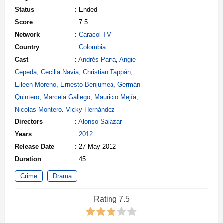
Status
: Ended
Score
: 7.5
Network
:
Caracol TV
Country
:
Colombia
Cast
:
Andrés Parra
,
Angie
Cepeda
,
Cecilia Navia
,
Christian Tappán
,
Eileen Moreno
,
Ernesto Benjumea
,
Germán
Quintero
,
Marcela Gallego
,
Mauricio Mejía
,
Nicolas Montero
,
Vicky Hernández
Directors
:
Alonso Salazar
Years
:
2012
Release Date
: 27 May 2012
Duration
: 45
Crime
Drama
Rating 7.5