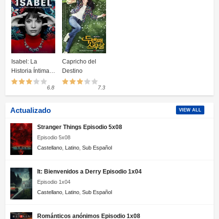
Pablo Escobar El Patrón del Mal 1×70 HD Online
Temporada 1 Episodio 70
Pablo Escobar El Patrón del Mal 1×69 HD Online
Temporada 1 Episodio 69
Isabel: La
Capricho del
Pablo Escobar El Patrón del Mal 1×68 HD Online
Historia Íntima
Destino
Temporada 1 Episodio 68
de la Escritora
6.8
7.3
Isabel Allende
Pablo Escobar El Patrón del Mal 1×67 HD Online
Temporada 1 Episodio 67
Actualizado
VIEW ALL
Pablo Escobar El Patrón del Mal 1×66 HD Online
Stranger Things Episodio 5x08
Temporada 1 Episodio 66
Episodio 5x08
Castellano
,
Latino
,
Sub Español
Pablo Escobar El Patrón del Mal 1×65 HD Online
Temporada 1 Episodio 65
It: Bienvenidos a Derry Episodio 1x04
Pablo Escobar El Patrón del Mal 1×64 HD Online
Episodio 1x04
Temporada 1 Episodio 64
Castellano
,
Latino
,
Sub Español
Pablo Escobar El Patrón del Mal 1×63 HD Online
Románticos anónimos Episodio 1x08
Temporada 1 Episodio 63