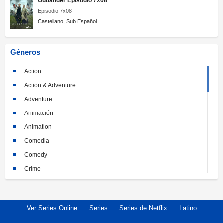
Outlander Episodio 7x08
Temporada 1 Episodio 55
Episodio 7x08
Castellano
,
Sub Español
Pablo Escobar El Patrón del Mal1x54 HD Online
Temporada 1 Episodio 54
Géneros
Pablo Escobar El Patrón del Mal1x53 HD Online
Temporada 1 Episodio 53
Action
Pablo Escobar El Patrón del Mal1x52 HD Online
Action & Adventure
Temporada 1 Episodio 52
Adventure
Pablo Escobar El Patrón del Mal1x51 HD Online
Animación
Temporada 1 Episodio 51
Animation
Comedia
Pablo Escobar El Patrón del Mal 1×50 HD Online
Temporada 1 Episodio 50
Comedy
Crime
Pablo Escobar El Patrón del Mal 1×49 HD Online
Temporada 1 Episodio 49
Crimen
Documental
Pablo Escobar El Patrón del Mal 1×48 HD Online
Ver Series Online
Series
Series de Netflix
Latino
Temporada 1 Episodio 48
Documentary