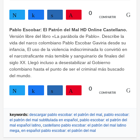
0
COMPARTIR
Twittear
Compartir
Compartir
Pin
Pablo Escobar: El Patrón del Mal HD Online Castellano.
Versión libre del libro «La parábola de Pablo». Describe la
vida del narco colombiano Pablo Escobar Gaviria desde su
infancia, El uso de la violencia indiscriminada lo convirtió en
el narcotraficante más temible y sanguinario de finales del
siglo XX. Llegó incluso a desestabilizar al Gobierno
colombiano hasta el punto de ser el criminal más buscado
del mundo.
0
COMPARTIR
Twittear
Compartir
Compartir
Pin
keywords:
descargar pablo escobar: el patrón del mal
,
pablo escobar:
el patrón del mal subtitulada en español
,
pablo escobar: el patrón del
mal español latino
,
castellano pablo escobar: el patrón del mal latino
mega
,
en español pablo escobar: el patrón del mal