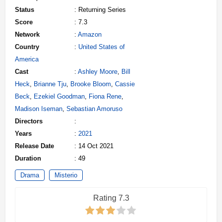
Status
: Returning Series
Score
: 7.3
Network
:
Amazon
Country
:
United States of
America
Cast
:
Ashley Moore
,
Bill
Heck
,
Brianne Tju
,
Brooke Bloom
,
Cassie
Beck
,
Ezekiel Goodman
,
Fiona Rene
,
Madison Iseman
,
Sebastian Amoruso
Directors
:
Years
:
2021
Release Date
: 14 Oct 2021
Duration
: 49
Drama
Misterio
Rating 7.3