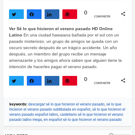
0
COMPARTIR
Twittear
Compartir
Compartir
Pin
Ver Sé lo que hicieron el verano pasado HD Online
Latino
En una ciudad hawaiana bañada por el sol con un
pasado misterioso, un grupo de amigos se queda con un
oscuro secreto después de un trágico accidente. Un año
después, un miembro del grupo recibe un mensaje
amenazante y los amigos ahora saben que alguien tiene la
intención de hacerles pagar el verano pasado.
0
COMPARTIR
Twittear
Compartir
Compartir
Pin
keywords:
descargar sé lo que hicieron el verano pasado
,
sé lo que
hicieron el verano pasado subtitulada en español
,
sé lo que hicieron el
verano pasado español latino
,
castellano sé lo que hicieron el verano
pasado latino mega
,
en español sé lo que hicieron el verano pasado