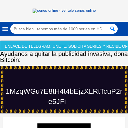
ENLACE DE TELEGRAM, ÚNETE, SOLICITA SERIES Y RECIBE OF
Ayudanos a quitar la publicidad invasiva, dona
Bitcoin:
1MzqWGu7E8tH4t4bEjzXLRtTcuP2r
e5JFi