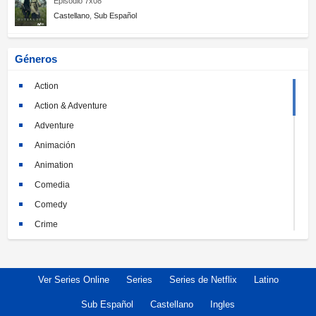
Episodio 7x08
Castellano
,
Sub Español
Géneros
Action
Action & Adventure
Adventure
Animación
Animation
Comedia
Comedy
Crime
Crimen
Documental
Ver Series Online
Series
Series de Netflix
Latino
Documentary
Drama
Sub Español
Castellano
Ingles