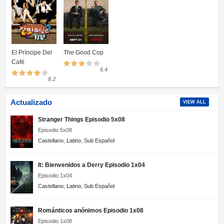
El Príncipe Del
The Good Cop
Café
6.4
8.2
Actualizado
VIEW ALL
Stranger Things Episodio 5x08
Episodio 5x08
Castellano
,
Latino
,
Sub Español
It: Bienvenidos a Derry Episodio 1x04
Episodio 1x04
Castellano
,
Latino
,
Sub Español
Románticos anónimos Episodio 1x08
Episodio 1x08