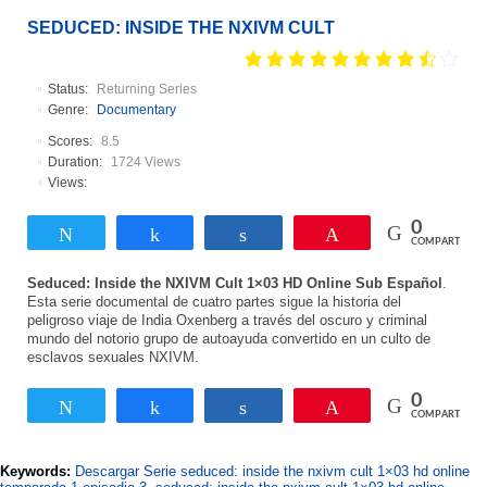
SEDUCED: INSIDE THE NXIVM CULT
Status:
Returning Series
Genre:
Documentary
Scores:
8.5
Duration:
1724 Views
Views:
0
Twittear
Compartir
Compartir
Pin
COMPARTIR
Seduced: Inside the NXIVM Cult 1×03 HD Online Sub Español
.
Esta serie documental de cuatro partes sigue la historia del
peligroso viaje de India Oxenberg a través del oscuro y criminal
mundo del notorio grupo de autoayuda convertido en un culto de
esclavos sexuales NXIVM.
0
Twittear
Compartir
Compartir
Pin
COMPARTIR
Keywords:
Descargar Serie seduced: inside the nxivm cult 1×03 hd online