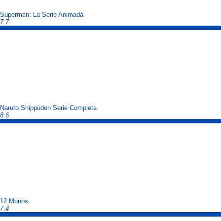
Superman: La Serie Animada
7.7
Naruto Shippūden Serie Completa
8.6
12 Monos
7.4