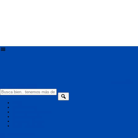
series online -
ver tele series online
Inicio
VerTeleFutbol
Series Mas Populares
Series De Netflix
Series de Disney+
Todas Las Series
Serie Aleatoria