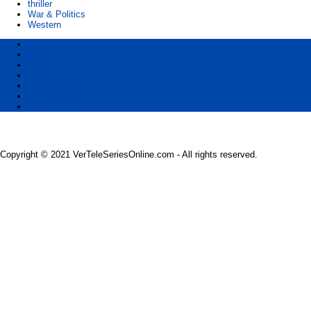
thriller
War & Politics
Western
Ver Series Online
Series
Series de Netflix
Latino
Sub Español
Castellano
Ingles
Copyright © 2021 VerTeleSeriesOnline.com - All rights reserved.