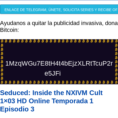
ENLACE DE TELEGRAM, ÚNETE, SOLICITA SERIES Y RECIBE OF
Ayudanos a quitar la publicidad invasiva, dona
Bitcoin:
1MzqWGu7E8tH4t4bEjzXLRtTcuP2r
e5JFi
Seduced: Inside the NXIVM Cult
1×03 HD Online Temporada 1
Episodio 3